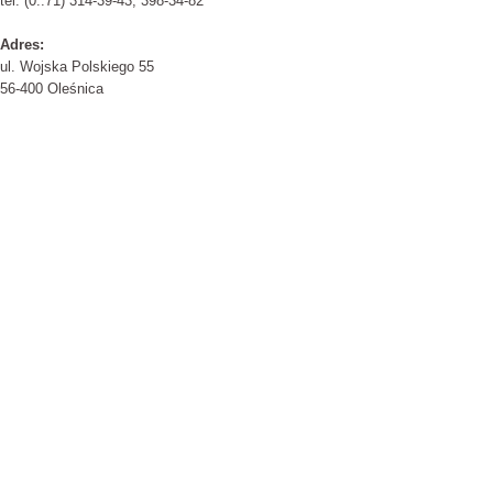
tel. (0..71) 314-39-43, 398-34-82
Adres:
ul. Wojska Polskiego 55
56-400 Oleśnica