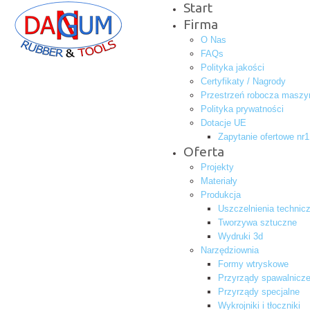
Start
Firma
O Nas
FAQs
Polityka jakości
Certyfikaty / Nagrody
Przestrzeń robocza maszy
Polityka prywatności
Dotacje UE
Zapytanie ofertowe nr1
Oferta
Projekty
Materiały
Produkcja
Uszczelnienia technic
Tworzywa sztuczne
Wydruki 3d
Narzędziownia
Formy wtryskowe
Przyrządy spawalnicze
Przyrządy specjalne
Wykrojniki i tłoczniki