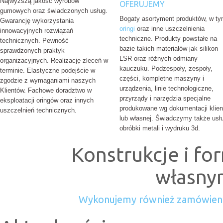
Najwyższą jakość wyrobów
OFERUJEMY
gumowych oraz świadczonych usług.
Bogaty asortyment produktów, w t
Gwarancję wykorzystania
oringi
oraz inne uszczelnienia
innowacyjnych rozwiązań
techniczne. Produkty powstałe na
technicznych. Pewność
bazie takich materiałów jak silikon
sprawdzonych praktyk
LSR oraz różnych odmiany
organizacyjnych. Realizację zleceń w
kauczuku. Podzespoły, zespoły,
terminie. Elastyczne podejście w
części, kompletne maszyny i
zgodzie z wymaganiami naszych
urządzenia, linie technologiczne,
Klientów. Fachowe doradztwo w
przyrządy i narzędzia specjalne
eksploatacji oringów oraz innych
produkowane wg dokumentacji klien
uszczelnień technicznych.
lub własnej. Świadczymy także usłu
obróbki metali i wydruku 3d.
Konstrukcje i f
własny
Wykonujemy również zamówienia